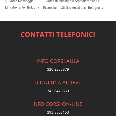
Corso di Massaggio Aromaterapico Oli
Corso Massaggio
Linfodrenante | Bologna
Essenziali – Olistico Antistress | Bologna
CONTATTI TELEFONICI
INFO CORSI AULA
320 2283879
DIDATTICA ALLIEVI:
342 8476669
INFO CORSI ON-LINE:
393 8805153