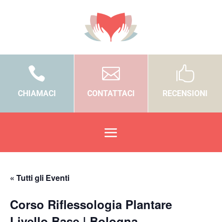



CHIAMACI
CONTATTACI
RECENSIONI
« Tutti gli Eventi
Corso Riflessologia Plantare
Livello Base | Bologna