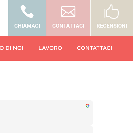



CHIAMACI
CONTATTACI
RECENSIONI
O DI NOI
LAVORO
CONTATTACI