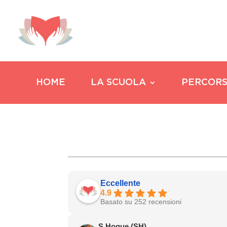
HOME
LA SCUOLA
PERCORS
Eccellente
4.9
Basato su 252 recensioni
S Hoque (SH)