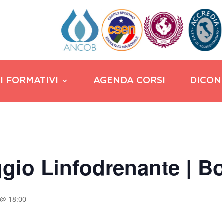
I FORMATIVI
AGENDA CORSI
DICON
gio Linfodrenante | B
 @ 18:00