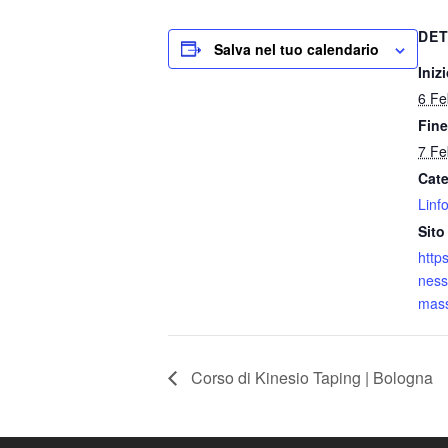
DET
Salva nel tuo calendario
Inizi
6 Fe
Fine
7 Fe
Cate
Linf
Sito
http
ness
mass
Corso di Kinesio Taping | Bologna