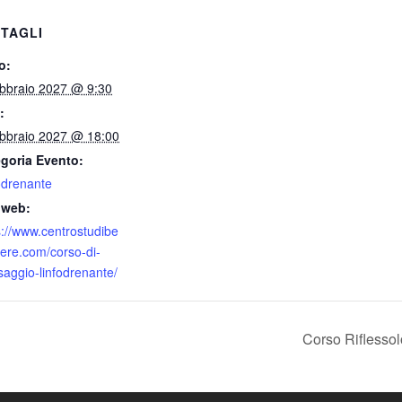
TAGLI
o:
bbraio 2027 @ 9:30
:
bbraio 2027 @ 18:00
goria Evento:
odrenante
 web:
s://www.centrostudibe
ere.com/corso-di-
aggio-linfodrenante/
Corso Riflessol