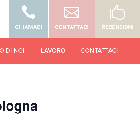



CHIAMACI
CONTATTACI
RECENSIONI
O DI NOI
LAVORO
CONTATTACI
ologna