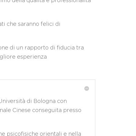
imo della qualità e professionalità
ti che saranno felici di
ne di un rapporto di fiducia tra
igliore esperienza
’Università di Bologna con
onale Cinese conseguita presso
 psicofisiche orientali e nella