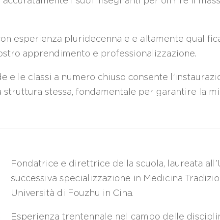
accuratamente i suoi insegnanti per offrire il mass
con esperienza pluridecennale e altamente qualifica
ostro apprendimento e professionalizzazione.
e e le classi a numero chiuso consente l’instaurazio
a struttura stessa, fondamentale per garantire la m
Fondatrice e direttrice della scuola, laureata all
successiva specializzazione in Medicina Tradizi
Università di Fouzhu in Cina.
Esperienza trentennale nel campo delle discipline