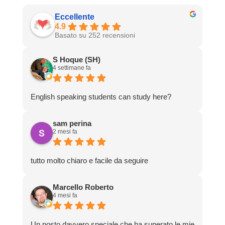
Eccellente
4.9
Basato su 252 recensioni
S Hoque (SH)
4 settimane fa
English speaking students can study here?
sam perina
2 mesi fa
tutto molto chiaro e facile da seguire
Marcello Roberto
4 mesi fa
Un posto davvero speciale che ha superato le mie