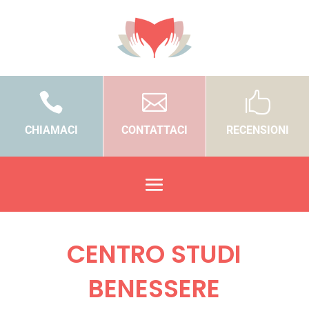



CHIAMACI
CONTATTACI
RECENSIONI
CENTRO STUDI
BENESSERE