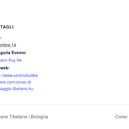
TAGLI
:
embre 14
goria Evento:
tano Kuy Ne
 web:
s://www.centrostudibe
ere.com/corso-di-
aggio-tibetano-ku-
ne Tibetane | Bologna
Corso 