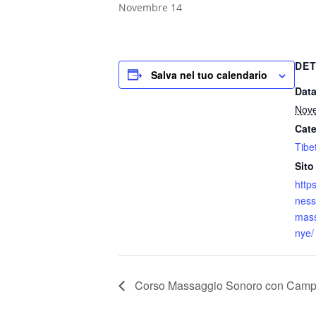
Novembre 14
DET
Salva nel tuo calendario
Data
Nov
Cate
Tibe
Sito
http
ness
mass
nye/
Corso Massaggio Sonoro con Campa