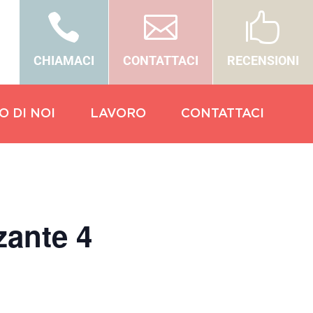



CHIAMACI
CONTATTACI
RECENSIONI
O DI NOI
LAVORO
CONTATTACI
ante 4