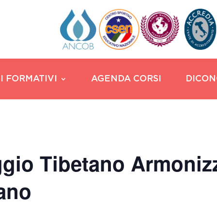
I FORMATIVI
AGENDA CORSI
DICON
gio Tibetano Armonizz
lano