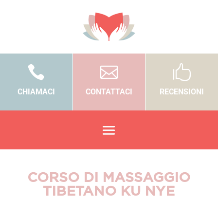



CHIAMACI
CONTATTACI
RECENSIONI
CORSO DI MASSAGGIO
TIBETANO KU NYE