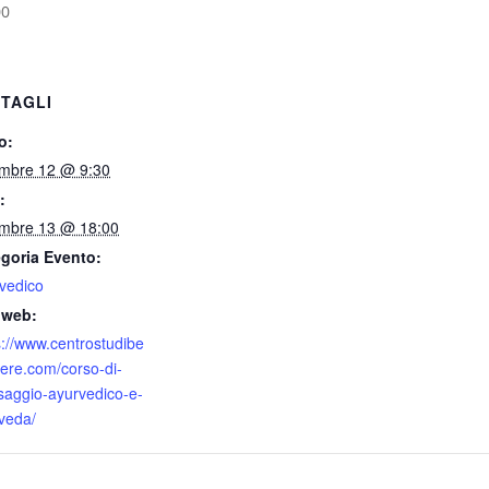
00
TAGLI
o:
mbre 12 @ 9:30
:
mbre 13 @ 18:00
goria Evento:
vedico
 web:
s://www.centrostudibe
ere.com/corso-di-
aggio-ayurvedico-e-
veda/