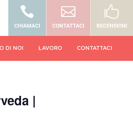



CHIAMACI
CONTATTACI
RECENSIONI
O DI NOI
LAVORO
CONTATTACI
veda |