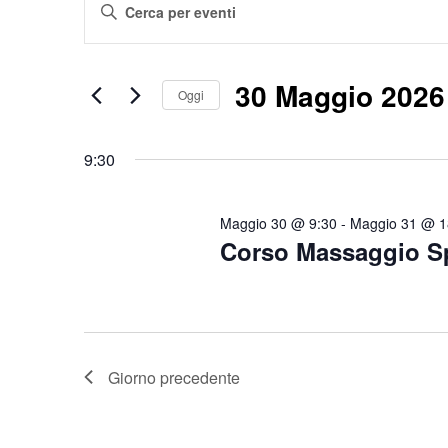
Inserisci
for
Ricerca
Parola
30
e
Maggio
viste
Chiave.
30 Maggio 2026
2026
Navigazione
Oggi
Cerca
Eventi
Seleziona
per
9:30
la
Parola
data.
Chiave.
Maggio 30 @ 9:30
-
Maggio 31 @ 1
Corso Massaggio Sp
Giorno precedente