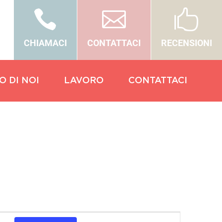



CHIAMACI
CONTATTACI
RECENSIONI
O DI NOI
LAVORO
CONTATTACI
Evento