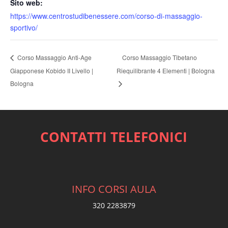
Sito web:
https://www.centrostudibenessere.com/corso-di-massaggio-
sportivo/
Corso Massaggio Tibetano
Corso Massaggio Anti-Age
Giapponese Kobido II Livello |
Riequilibrante 4 Elementi | Bologna
Bologna
CONTATTI TELEFONICI
INFO CORSI AULA
320 2283879