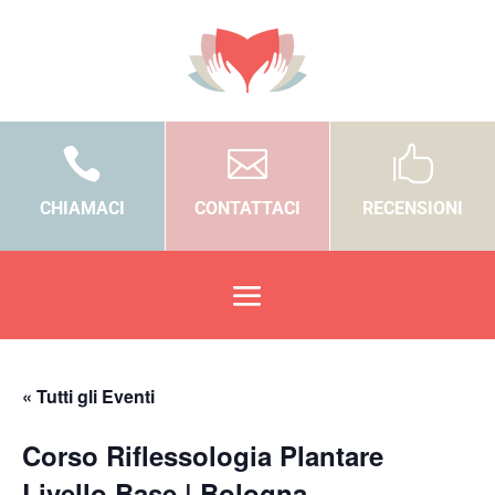



CHIAMACI
CONTATTACI
RECENSIONI
« Tutti gli Eventi
Corso Riflessologia Plantare
Livello Base | Bologna