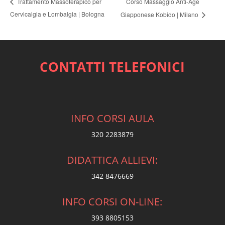
Corso Massaggio Anti-Age
Trattamento Massoterapico per
Cervicalgia e Lombalgia | Bologna
Giapponese Kobido | Milano
CONTATTI TELEFONICI
INFO CORSI AULA
320 2283879
DIDATTICA ALLIEVI:
342 8476669
INFO CORSI ON-LINE:
393 8805153