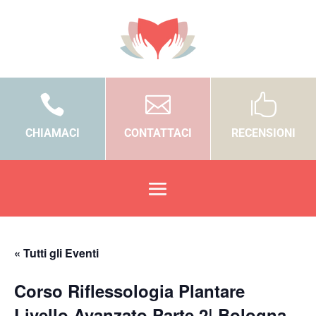



CHIAMACI
CONTATTACI
RECENSIONI
« Tutti gli Eventi
Corso Riflessologia Plantare
Livello Avanzato Parte 2| Bologna