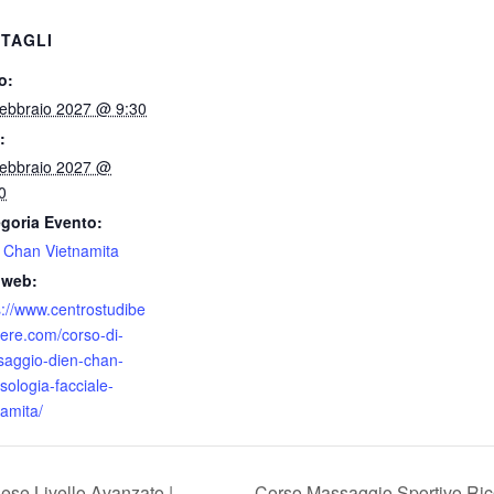
TAGLI
o:
ebbraio 2027 @ 9:30
:
ebbraio 2027 @
0
goria Evento:
 Chan Vietnamita
 web:
s://www.centrostudibe
ere.com/corso-di-
aggio-dien-chan-
ssologia-facciale-
namita/
Corso Massaggio Sportivo Rico
se Livello Avanzato |