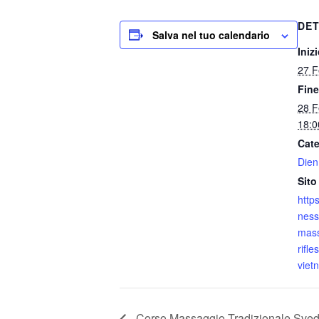
DET
Salva nel tuo calendario
Inizi
27 F
Fine
28 F
18:0
Cate
Dien
Sito
http
ness
mass
rifle
viet
Corso Massaggio Tradizionale Svede