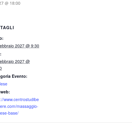
27 @ 18:00
TAGLI
o:
ebbraio 2027 @ 9:30
:
ebbraio 2027 @
0
goria Evento:
dese
 web:
s://www.centrostudibe
ere.com/massaggio-
ese-base/