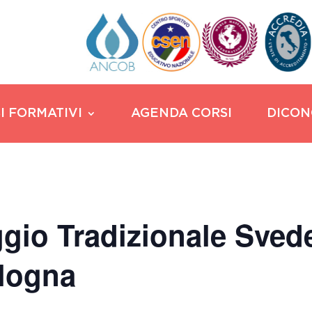
I FORMATIVI
AGENDA CORSI
DICON
io Tradizionale Svede
ologna