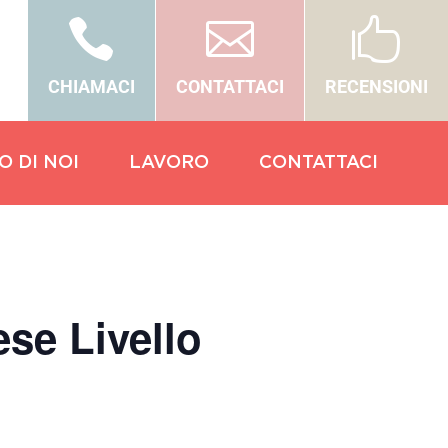



CHIAMACI
CONTATTACI
RECENSIONI
O DI NOI
LAVORO
CONTATTACI
se Livello