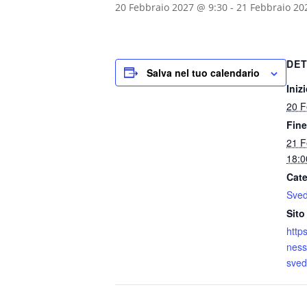
20 Febbraio 2027 @ 9:30
-
21 Febbraio 20
DET
Salva nel tuo calendario
Inizi
20 F
Fine
21 F
18:0
Cate
Sve
Sito
http
ness
sved