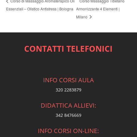
Corso Massaggio Tibetano
Corso di Massaggio Aromaterapico Oli
Essenziali – Olistico Antistress | Bologna
Armonizzante 4 Elementi |
Milano
CONTATTI TELEFONICI
INFO CORSI AULA
320 2283879
DIDATTICA ALLIEVI:
342 8476669
INFO CORSI ON-LINE: