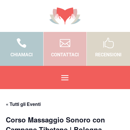



CHIAMACI
CONTATTACI
RECENSIONI
« Tutti gli Eventi
Corso Massaggio Sonoro con
Campane Tibetane | Bologna