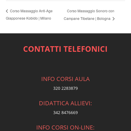
Corso Massaggio Sonoro con
Corso Massaggio Anti-Age
Giapponese Kobido | Milano
Campane Tibetane | Bologna
CONTATTI TELEFONICI
INFO CORSI AULA
320 2283879
DIDATTICA ALLIEVI:
342 8476669
INFO CORSI ON-LINE: