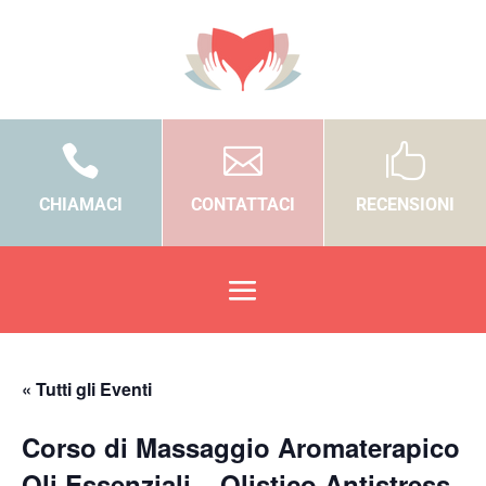



CHIAMACI
CONTATTACI
RECENSIONI
« Tutti gli Eventi
Corso di Massaggio Aromaterapico
Oli Essenziali – Olistico Antistress