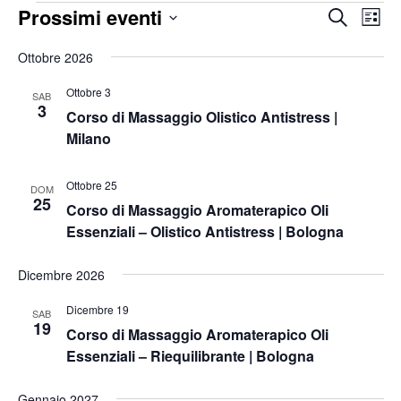
Eventi
Prossimi eventi
Eventi
Ev
Cerca
Lista
Vis
Ricerc
Seleziona
Na
Ottobre 2026
e
la
viste
Ottobre 3
SAB
data.
Naviga
3
Corso di Massaggio Olistico Antistress |
Milano
Ottobre 25
DOM
25
Corso di Massaggio Aromaterapico Oli
Essenziali – Olistico Antistress | Bologna
Dicembre 2026
Dicembre 19
SAB
19
Corso di Massaggio Aromaterapico Oli
Essenziali – Riequilibrante | Bologna
Gennaio 2027