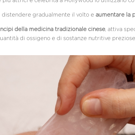
e più attrici e celebrità a Hollywood lo utilizzano c
 distendere gradualmente il volto e
aumentare la p
incipi della medicina tradizionale cinese
, attiva spe
ntità di ossigeno e di sostanze nutritive preziose 