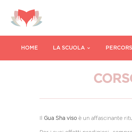
HOME
LA SCUOLA
PERCORS
CORS
Il
Gua Sha viso
è un affascinante rit