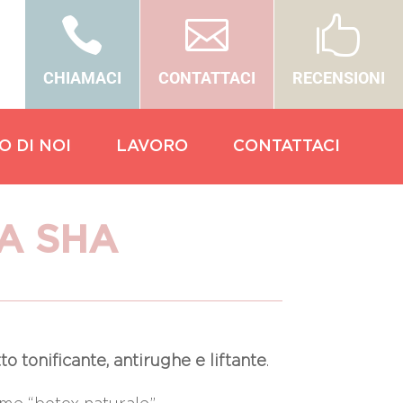



CHIAMACI
CONTATTACI
RECENSIONI
O DI NOI
LAVORO
CONTATTACI
A SHA
tto tonificante, antirughe e liftante
.