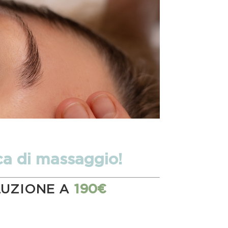
ica di massaggio!
LUZIONE A
190€