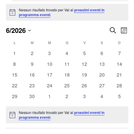
Eventi
Nessun risultato trovato per Vai ai
prossimi eventi in
Notice
programma eventi
.
6/2026
Eventi
Ev
Cerca
Mese
Vis
Ricerc
Seleziona
Na
Calendario
L
LUNEDÌ
M
MARTEDÌ
M
MERCOLEDÌ
G
GIOVEDÌ
V
VENERDÌ
S
SABATO
D
DOMENI
e
la
di
viste
0
0
0
0
0
0
0
1
2
3
4
5
6
7
data.
Eventi
eventi
eventi
eventi
eventi
eventi
eventi
eventi
Naviga
0
0
0
0
0
0
0
8
9
10
11
12
13
14
eventi
eventi
eventi
eventi
eventi
eventi
eventi
0
0
0
0
0
0
0
15
16
17
18
19
20
21
eventi
eventi
eventi
eventi
eventi
eventi
eventi
0
0
0
0
0
0
0
22
23
24
25
26
27
28
eventi
eventi
eventi
eventi
eventi
eventi
eventi
0
0
0
0
0
0
0
29
30
1
2
3
4
5
eventi
eventi
eventi
eventi
eventi
eventi
eventi
Nessun risultato trovato per Vai ai
prossimi eventi in
Notice
programma eventi
.