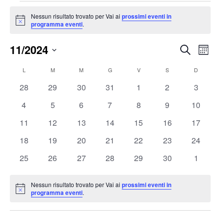
Eventi
Nessun risultato trovato per Vai ai
prossimi eventi in
Notice
programma eventi
.
11/2024
Eventi
Ev
Cerca
Mese
Vis
Ricerc
Seleziona
Na
Calendario
L
LUNEDÌ
M
MARTEDÌ
M
MERCOLEDÌ
G
GIOVEDÌ
V
VENERDÌ
S
SABATO
D
DOMENI
e
la
di
viste
0
0
0
0
0
0
0
28
29
30
31
1
2
3
data.
Eventi
eventi
eventi
eventi
eventi
eventi
eventi
eventi
Naviga
0
0
0
0
0
0
0
4
5
6
7
8
9
10
eventi
eventi
eventi
eventi
eventi
eventi
eventi
0
0
0
0
0
0
0
11
12
13
14
15
16
17
eventi
eventi
eventi
eventi
eventi
eventi
eventi
0
0
0
0
0
0
0
18
19
20
21
22
23
24
eventi
eventi
eventi
eventi
eventi
eventi
eventi
0
0
0
0
0
0
0
25
26
27
28
29
30
1
eventi
eventi
eventi
eventi
eventi
eventi
eventi
Nessun risultato trovato per Vai ai
prossimi eventi in
Notice
programma eventi
.