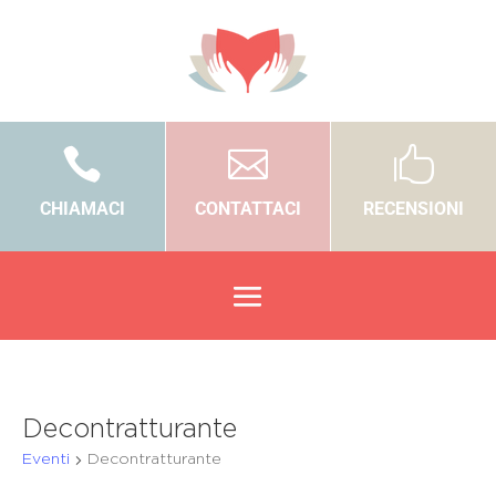



CHIAMACI
CONTATTACI
RECENSIONI
Decontratturante
Eventi
Decontratturante