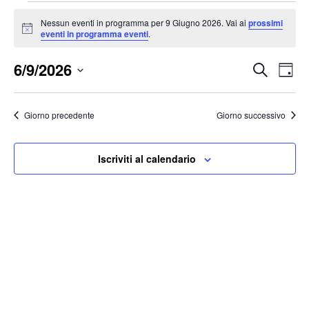
Eventi
Nessun eventi in programma per 9 Giugno 2026. Vai ai
prossimi
for
Notice
eventi in programma eventi
.
9
Giugno
6/9/2026
Eventi
Ev
Cerca
Giorn
2026
Vis
Ricerc
Seleziona
Na
e
la
Giorno precedente
Giorno successivo
viste
data.
Naviga
Iscriviti al calendario