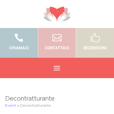



CHIAMACI
CONTATTACI
RECENSIONI
Decontratturante
Eventi
Decontratturante