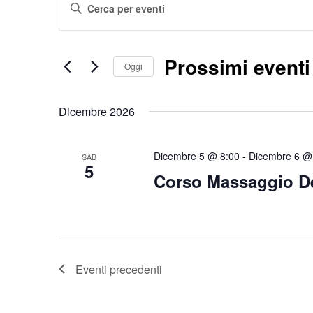
Inserisci
Ricerca
Parola
e
viste
Chiave.
Prossimi eventi
Navigazione
Oggi
Cerca
Eventi
Seleziona
per
Dicembre 2026
la
Parola
data.
Chiave.
Dicembre 5 @ 8:00
-
Dicembre 6 @
SAB
5
Corso Massaggio De
Eventi
precedenti