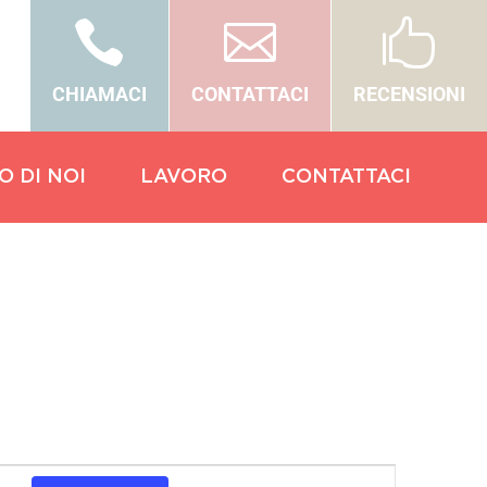



CHIAMACI
CONTATTACI
RECENSIONI
O DI NOI
LAVORO
CONTATTACI
Evento