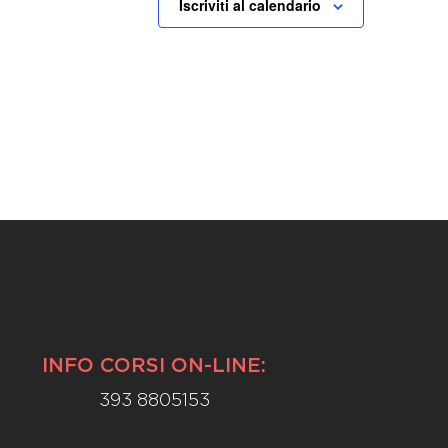
Iscriviti al calendario
INFO CORSI ON-LINE:
393 8805153