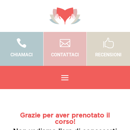



CHIAMACI
CONTATTACI
RECENSIONI
Grazie per aver prenotato il
corso!