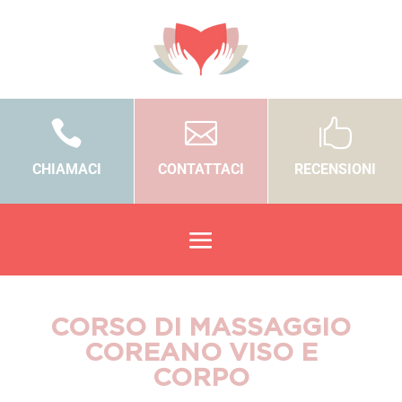



CHIAMACI
CONTATTACI
RECENSIONI
CORSO DI MASSAGGIO
COREANO VISO E
CORPO