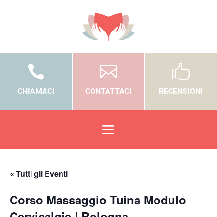



CHIAMACI
CONTATTACI
RECENSIONI
« Tutti gli Eventi
Corso Massaggio Tuina Modulo
Cervicalgia | Bologna