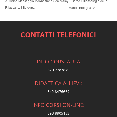
Corso Riflessologia della
Corso Massaggio Indonesiano Sea Malay
Rilassante | Bologna
Mano | Bologna
CONTATTI TELEFONICI
INFO CORSI AULA
320 2283879
DIDATTICA ALLIEVI:
342 8476669
INFO CORSI ON-LINE:
393 8805153