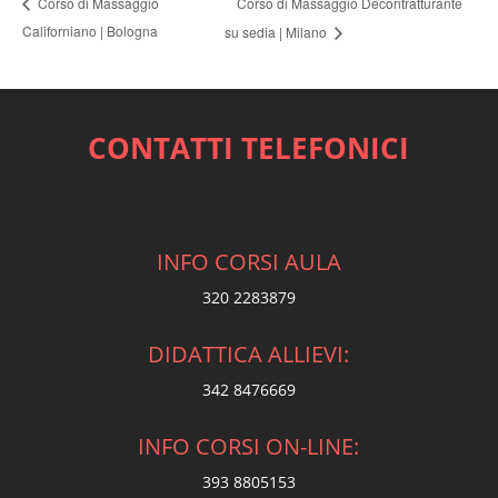
Corso di Massaggio Decontratturante
Corso di Massaggio
Californiano | Bologna
su sedia | Milano
CONTATTI TELEFONICI
INFO CORSI AULA
320 2283879
DIDATTICA ALLIEVI:
342 8476669
INFO CORSI ON-LINE:
393 8805153