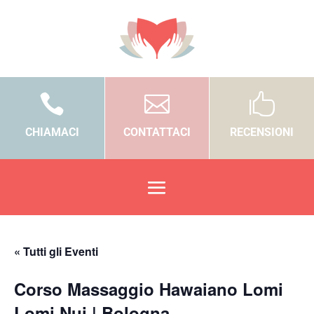



CHIAMACI
CONTATTACI
RECENSIONI
« Tutti gli Eventi
Corso Massaggio Hawaiano Lomi
Lomi Nui | Bologna