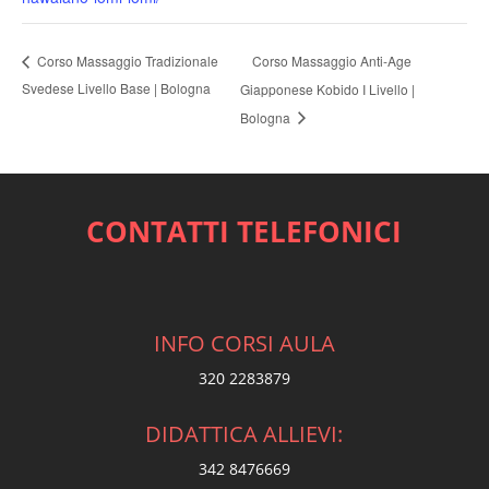
Corso Massaggio Anti-Age
Corso Massaggio Tradizionale
Svedese Livello Base | Bologna
Giapponese Kobido I Livello |
Bologna
CONTATTI TELEFONICI
INFO CORSI AULA
320 2283879
DIDATTICA ALLIEVI:
342 8476669