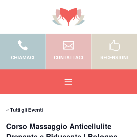



CHIAMACI
CONTATTACI
RECENSIONI
« Tutti gli Eventi
Corso Massaggio Anticellulite
Drenante e Riducente | Bologna