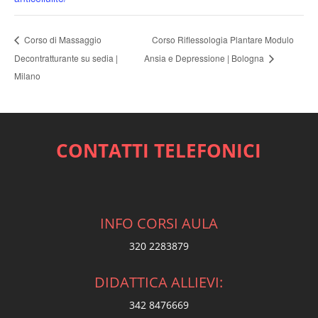
Corso Riflessologia Plantare Modulo
Corso di Massaggio
Decontratturante su sedia |
Ansia e Depressione | Bologna
Milano
CONTATTI TELEFONICI
INFO CORSI AULA
320 2283879
DIDATTICA ALLIEVI:
342 8476669