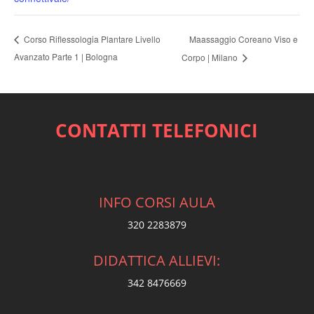
Maassaggio Coreano Viso e
Corso Riflessologia Plantare Livello
Avanzato Parte 1 | Bologna
Corpo | Milano
CONTATTI TELEFONICI
INFO CORSI AULA
320 2283879
DIDATTICA ALLIEVI:
342 8476669