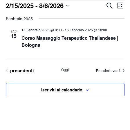
Eventi
2/15/2025
 - 
8/6/2026
Eventi
Ev
Cerca
Lista
Vis
Ricerc
Seleziona
Na
Febbraio 2025
e
la
viste
15 Febbraio 2025 @ 8:00
-
16 Febbraio 2025 @ 18:00
SAB
data.
Naviga
15
Corso Massaggio Terapeutico Thailandese |
Bologna
Eventi
precedenti
Oggi
Prossimi eventi
Iscriviti al calendario