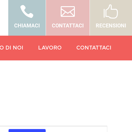



CHIAMACI
CONTATTACI
RECENSIONI
O DI NOI
LAVORO
CONTATTACI
Evento