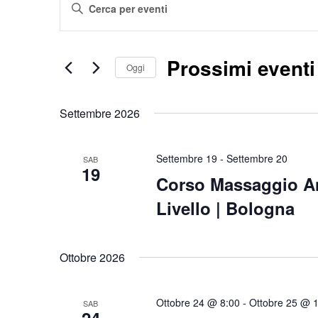
Inserisci
Ricerca
Parola
e
viste
Chiave.
Prossimi eventi
Navigazione
Oggi
Cerca
Eventi
Seleziona
per
Settembre 2026
la
Parola
data.
Chiave.
Settembre 19
-
Settembre 20
SAB
19
Corso Massaggio An
Livello | Bologna
Ottobre 2026
Ottobre 24 @ 8:00
-
Ottobre 25 @ 
SAB
24