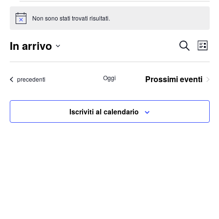
Eventi
Non sono stati trovati risultati.
Notice
In arrivo
Eventi
Ev
Cerca
Lista
Vis
Ricerc
Seleziona
Na
e
la
Oggi
Prossimi eventi
Eventi
precedenti
viste
data.
Naviga
Iscriviti al calendario