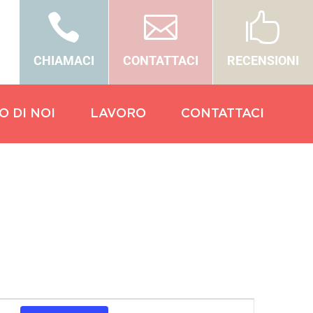



CHIAMACI
CONTATTACI
RECENSIONI
O DI NOI
LAVORO
CONTATTACI
Evento