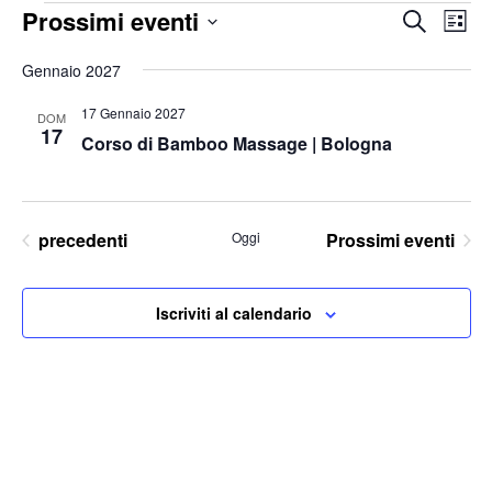
Eventi
Prossimi eventi
Eventi
Ev
Cerca
Lista
Vis
Ricerc
Seleziona
Na
Gennaio 2027
e
la
viste
17 Gennaio 2027
DOM
data.
Naviga
17
Corso di Bamboo Massage | Bologna
Eventi
precedenti
Oggi
Prossimi eventi
Iscriviti al calendario