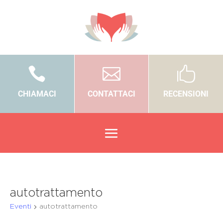



CHIAMACI
CONTATTACI
RECENSIONI
autotrattamento
Eventi
autotrattamento