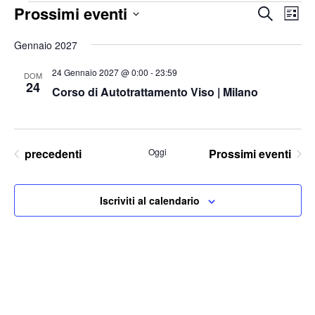
Eventi
Prossimi eventi
Eventi
Ev
Cerca
Lista
Vis
Ricerc
Seleziona
Na
Gennaio 2027
e
la
viste
24 Gennaio 2027 @ 0:00
-
23:59
DOM
data.
Naviga
24
Corso di Autotrattamento Viso | Milano
Eventi
precedenti
Oggi
Prossimi eventi
Iscriviti al calendario