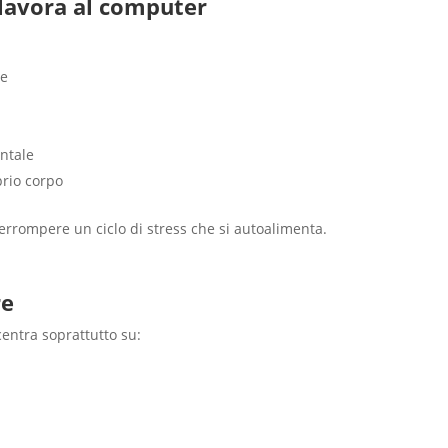
 lavora al computer
le
ntale
prio corpo
nterrompere un ciclo di stress che si autoalimenta.
re
centra soprattutto su: