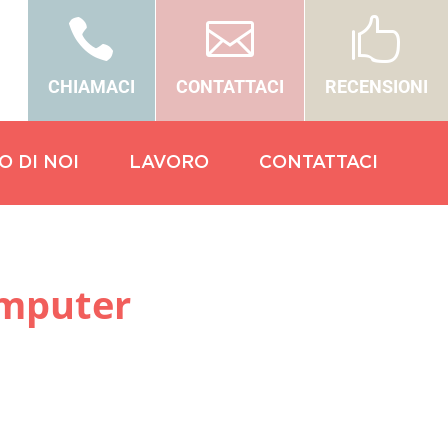



CHIAMACI
CONTATTACI
RECENSIONI
O DI NOI
LAVORO
CONTATTACI
omputer