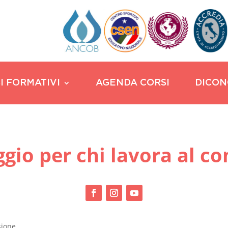
I FORMATIVI
AGENDA CORSI
DICON
gio per chi lavora al c
sione