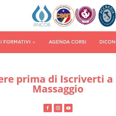
I FORMATIVI
AGENDA CORSI
DICON
re prima di Iscriverti a
Massaggio