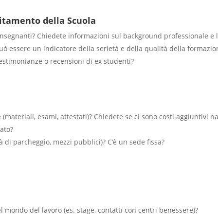
editamento della Scuola
 insegnanti? Chiedete informazioni sul background professionale e l
ò essere un indicatore della serietà e della qualità della formazio
testimonianze o recensioni di ex studenti?
 (materiali, esami, attestati)? Chiedete se ci sono costi aggiuntivi na
ato?
tà di parcheggio, mezzi pubblici)? C’è un sede fissa?
l mondo del lavoro (es. stage, contatti con centri benessere)?