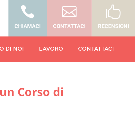



CHIAMACI
CONTATTACI
RECENSIONI
O DI NOI
LAVORO
CONTATTACI
 un Corso di