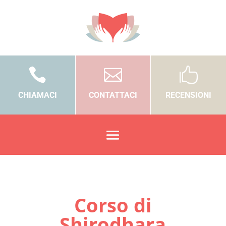



CHIAMACI
CONTATTACI
RECENSIONI
Corso di
Shirodhara