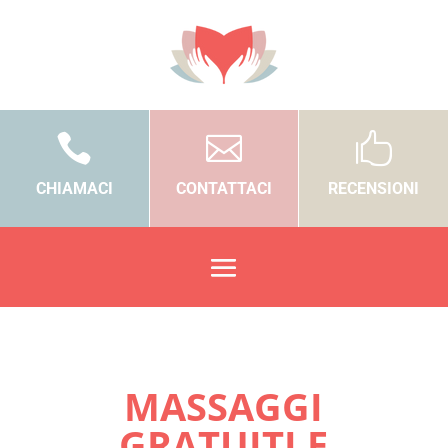



CHIAMACI
CONTATTACI
RECENSIONI
MASSAGGI
GRATUITI E