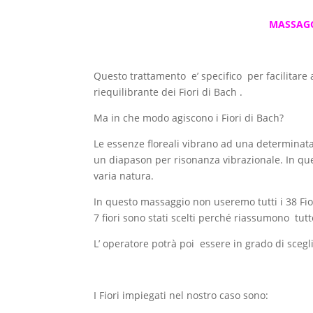
MASSAGG
Questo trattamento e’ specifico per facilitare al
riequilibrante dei Fiori di Bach .
Ma in che modo agiscono i Fiori di Bach?
Le essenze floreali vibrano ad una determinat
un diapason per risonanza vibrazionale. In que
varia natura.
In questo massaggio non useremo tutti i 38 Fiori
7 fiori sono stati scelti perché riassumono tu
L’ operatore potrà poi essere in grado di scegli
I Fiori impiegati nel nostro caso sono: