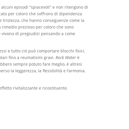
 alcuni episodi “spiacevoli” e non ritengono di
cato per coloro che soffrono di dipendenza
e e tristezza, che hanno conseguenze come la
 un rimedio prezioso per coloro che sono
i e vivono di pregiudizi pensando a come
ssi e tutto ciò può comportare blocchi fisici,
icolari fino a reumatismi gravi.
Rock Water
è
ebbero sempre potuto fare meglio, è altresì
so la leggerezza, la flessibilità e l’armonia.
fetto rivitalizzante e ricostituente.