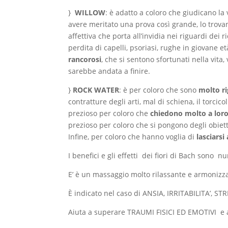
}
WILLOW
: è adatto a coloro che giudicano la
avere meritato una prova così grande, lo trova
affettiva che porta all’invidia nei riguardi d
perdita di capelli, psoriasi, rughe in giovane e
rancorosi
, che si sentono sfortunati nella vit
sarebbe andata a finire.
}
ROCK WATER
: è per coloro che sono
molto ri
contratture degli arti, mal di schiena, il torcico
prezioso per coloro che
chiedono molto a loro
prezioso per coloro che si pongono degli obietti
Infine, per coloro che hanno voglia di
lasciarsi
I benefici e gli effetti dei fiori di Bach sono 
E’ è un massaggio molto rilassante e armonizzant
È indicato nel caso di ANSIA, IRRITABILITA’, 
Aiuta a superare TRAUMI FISICI ED EMOTIVI 