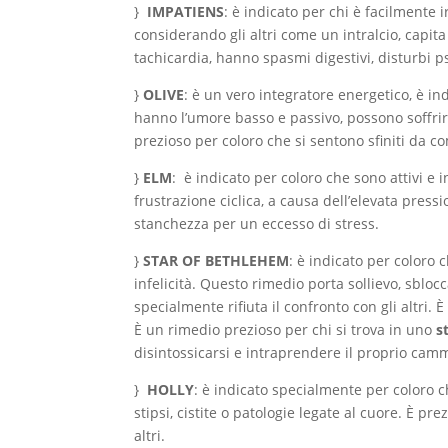
}
IMPATIENS
: è indicato per chi è facilmente 
considerando gli altri come un intralcio, capi
tachicardia, hanno spasmi digestivi, disturbi ps
}
OLIVE
: è un vero integratore energetico, è in
hanno l’umore basso e passivo, possono soffrire
prezioso per coloro che si sentono sfiniti da c
}
ELM
: è indicato per coloro che sono attivi
frustrazione ciclica, a causa dell’elevata pres
stanchezza per un eccesso di stress.
}
STAR OF BETHLEHEM
: è indicato per coloro
infelicità. Questo rimedio porta sollievo, sblocc
specialmente rifiuta il confronto con gli altri.
È un rimedio prezioso per chi si trova in uno
s
disintossicarsi e intraprendere il proprio ca
}
HOLLY
: è indicato specialmente per coloro ch
stipsi, cistite o patologie legate al cuore. È p
altri.