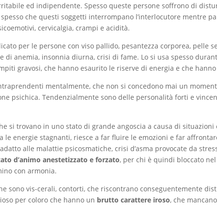
irritabile ed indipendente. Spesso queste persone soffrono di distur
ta spesso che questi soggetti interrompano l’interlocutore mentre p
icoemotivi, cervicalgia, crampi e acidità.
dicato per le persone con viso pallido, pesantezza corporea, pelle s
 di anemia, insonnia diurna, crisi di fame. Lo si usa spesso durant
ompiti gravosi, che hanno esaurito le riserve di energia e che hann
 e intraprendenti mentalmente, che non si concedono mai un moment
sione psichica. Tendenzialmente sono delle personalità forti e vince
 che si trovano in uno stato di grande angoscia a causa di situazio
a le energie stagnanti, riesce a far fluire le emozioni e far affronta
 È adatto alle malattie psicosmatiche, crisi d’asma provocate da stre
tato d’animo anestetizzato e forzato
, per chi è quindi bloccato ne
mmino con armonia.
e sono vis-cerali, contorti, che riscontrano conseguentemente distur
rezioso per coloro che hanno un
brutto carattere iroso
, che mancano