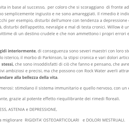
 vita in base al successo, per coloro che si scoraggiano di fronte ad
no semplicemente ingiusto e ne sono amareggiati. Il rimedio è indi
ei ricchi per esempio, disturbi dell’umore con tendenza a depression
tà, disturbi dell’appetito, nevralgie e mal di testa cronici. Willow è
a, vittime di un destino crudele e che non ammettono i propri error
gidi interiormente
, di conseguenza sono severi maestri con loro ste
llo isterico, il morbo di Parkinson, la stipsi cronica e vari dolori art
 stessi
,
che sono insoddisfatti di ciò che fanno e pensano, che avr
vi ambiziosi e precisi, ma che possono con Rock Water averli attraver
 andare alla bellezza della vita
.
numerosi: stimolano il sistema immunitario e quello nervoso, con un ef
e, grazie al potente effetto riequilibrante dei rimedi floreali.
STRESS, ASTENIA e DEPRESSIONE,
e a migliorare RIGIDITA’ OSTEOARTICOLARI e DOLORI MESTRUALI.