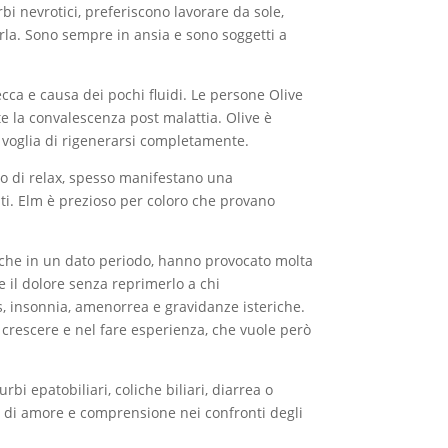
bi nevrotici, preferiscono lavorare da sole,
arla. Sono sempre in ansia e sono soggetti a
ecca e causa dei pochi fluidi. Le persone Olive
e la convalescenza post malattia. Olive è
o voglia di rigenerarsi completamente.
o di relax, spesso manifestano una
nti. Elm è prezioso per coloro che provano
ni che in un dato periodo, hanno provocato molta
re il dolore senza reprimerlo a chi
ss, insonnia, amenorrea e gravidanze isteriche.
l crescere e nel fare esperienza, che vuole però
bi epatobiliari, coliche biliari, diarrea o
 di amore e comprensione nei confronti degli