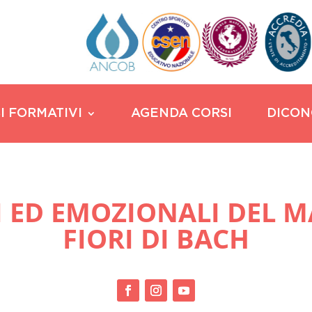
I FORMATIVI
AGENDA CORSI
DICON
ICI ED EMOZIONALI DEL 
FIORI DI BACH