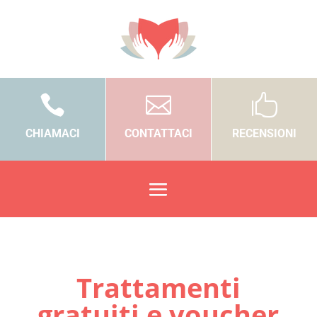



CHIAMACI
CONTATTACI
RECENSIONI
Trattamenti
gratuiti e voucher