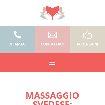



CHIAMACI
CONTATTACI
RECENSIONI
MASSAGGIO
SVEDESE: