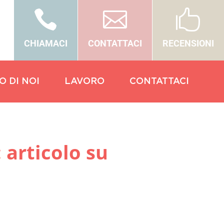



CHIAMACI
CONTATTACI
RECENSIONI
O DI NOI
LAVORO
CONTATTACI
articolo su