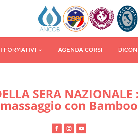
I FORMATIVI
AGENDA CORSI
DICON
ELLA SERA NAZIONALE : 
massaggio con Bamboo