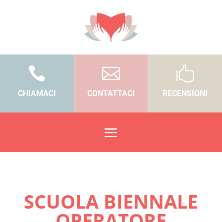



CHIAMACI
CONTATTACI
RECENSIONI
SCUOLA BIENNALE
OPERATORE