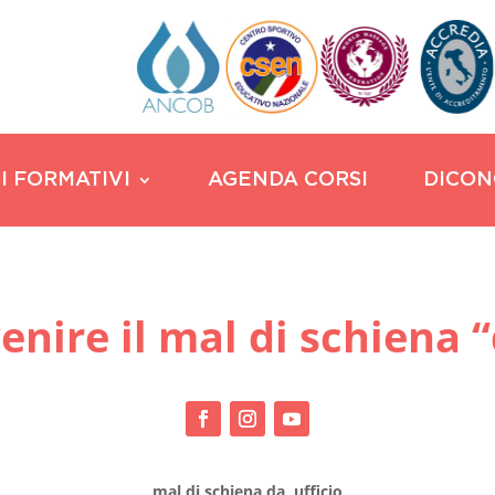
I FORMATIVI
AGENDA CORSI
DICON
nire il mal di schiena “d
mal di schiena da ufficio