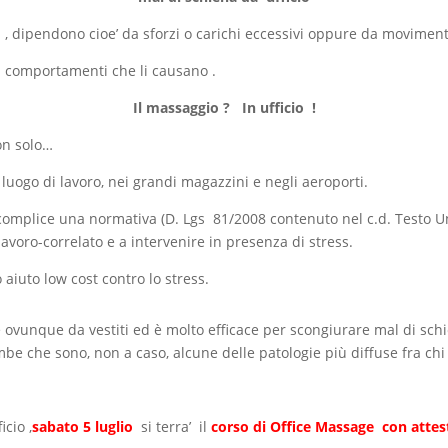
 , dipendono cioe’ da sforzi o carichi eccessivi oppure da moviment
 i comportamenti che li causano .
Il massaggio ? In ufficio !
on solo…
 luogo di lavoro, nei grandi magazzini e negli aeroporti.
o, complice una normativa (D. Lgs 81/2008 contenuto nel c.d. Testo Un
 lavoro-correlato e a intervenire in presenza di stress.
 aiuto low cost contro lo stress.
re ovunque da vestiti ed è molto efficace per scongiurare mal di sc
mbe che sono, non a caso, alcune delle patologie più diffuse fra chi l
cio ,
sabato 5 luglio
si terra’ il
corso di Office Massage con atte