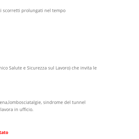
i scorretti prolungati nel tempo
ico Salute e Sicurezza sul Lavoro) che invita le
hiena,lombosciatalgie, sindrome del tunnel
avora in ufficio.
stato