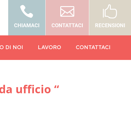



CHIAMACI
CONTATTACI
RECENSIONI
O DI NOI
LAVORO
CONTATTACI
a ufficio “