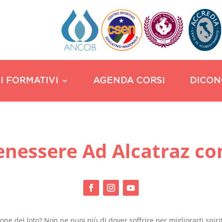
I FORMATIVI
AGENDA CORSI
DICON
nessere Ad Alcatraz co
ione del loto? Non ne puoi più di dover soffrire per migliorarti spi