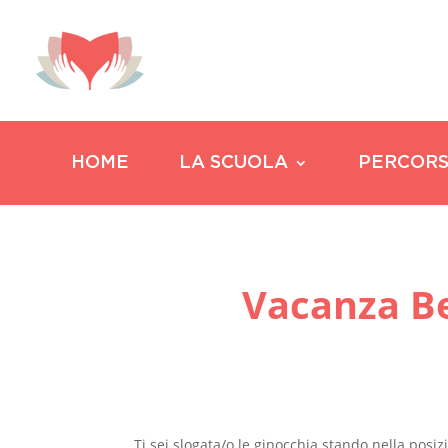
HOME
LA SCUOLA
PERCORS
Vacanza Be
Ti sei slogata/o le ginocchia stando nella posiz