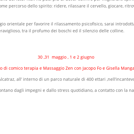
e percorso dello spirito: ridere, rilassare il cervello, giocare, ritro
o orientale per favorire il rilassamento psicofisico, sarai introdot
iglioso, tra il profumo dei boschi ed il silenzio delle colline.
30 ,31 maggio , 1 e 2 giugno
o di comico terapia e Massaggio Zen con Jacopo Fo e Gisella Manga
Alcatraz, all’ interno di un parco naturale di 400 ettari ,nell’incante
tano dagli impegni e dallo stress quotidiano, a contatto con la natur