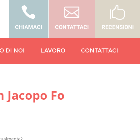



CHIAMACI
CONTATTACI
RECENSIONI
O DI NOI
LAVORO
CONTATTACI
n Jacopo Fo
ritualmente?