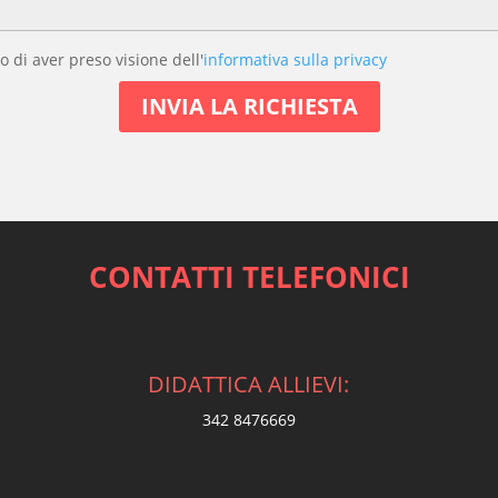
o di aver preso visione dell'
informativa sulla privacy
CONTATTI TELEFONICI
DIDATTICA ALLIEVI:
342 8476669