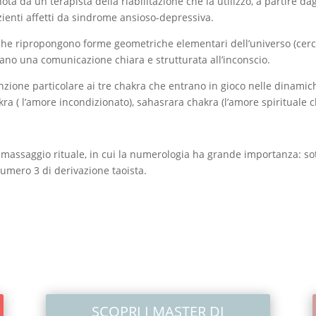
 da un terapista della riabilitazione che la utilizzò, a partire dagl
zienti affetti da sindrome ansioso-depressiva.
he ripropongono forme geometriche elementari dell’universo (cerchi,
no una comunicazione chiara e strutturata all’inconscio.
nzione particolare ai tre chakra che entrano in gioco nelle dinamic
a ( l’amore incondizionato), sahasrara chakra (l’amore spirituale ch
assaggio rituale, in cui la numerologia ha grande importanza: sot
umero 3 di derivazione taoista.
SCOPRI I MASTER DI