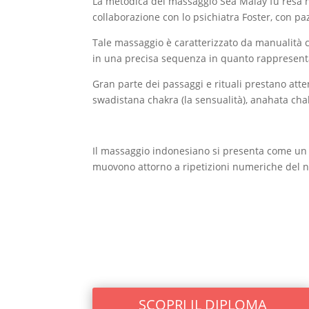
La metodica del massaggio Sea Malay fu resa nota
collaborazione con lo psichiatra Foster, con pa
Tale massaggio è caratterizzato da manualità c
in una precisa sequenza in quanto rappresenta
Gran parte dei passaggi e rituali prestano atte
swadistana chakra (la sensualità), anahata chakr
Il massaggio indonesiano si presenta come un m
muovono attorno a ripetizioni numeriche del n
SCOPRI IL DIPLOMA