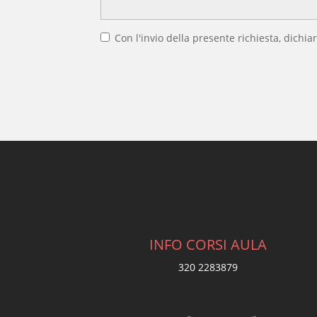
Con l'invio della presente richiesta, dichiar
INFO CORSI AULA
320 2283879