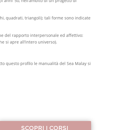
i anni ’50, nell’ambito di un progetto di
 quadrati, triangoli); tali forme sono indicate
he del rapporto interpersonale ed affettivo:
e si apre all’intero universo).
to questo profilo le manualità del Sea Malay si
SCOPRI I CORSI