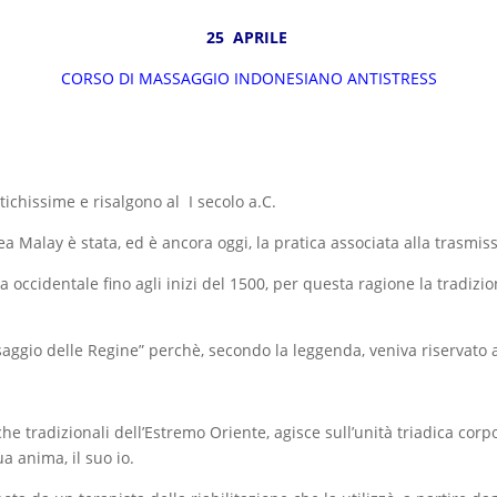
25 APRILE
CORSO DI MASSAGGIO INDONESIANO ANTISTRESS
chissime e risalgono al I secolo a.C.
Malay è stata, ed è ancora oggi, la pratica associata alla trasmiss
a occidentale fino agli inizi del 1500, per questa ragione la tradiz
aggio delle Regine” perchè, secondo la leggenda, veniva riservato 
che tradizionali dell’Estremo Oriente, agisce sull’unità triadica corp
ua anima, il suo io.