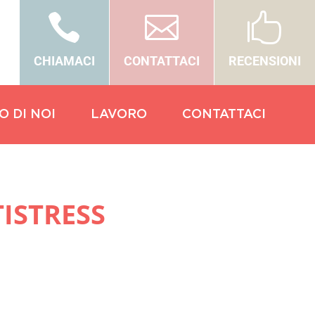



CHIAMACI
CONTATTACI
RECENSIONI
O DI NOI
LAVORO
CONTATTACI
ISTRESS