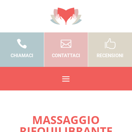



CHIAMACI
CONTATTACI
RECENSIONI
MASSAGGIO
RIEQUILIBRANTE