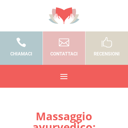



CHIAMACI
CONTATTACI
RECENSIONI
Massaggio
ayurvedico: