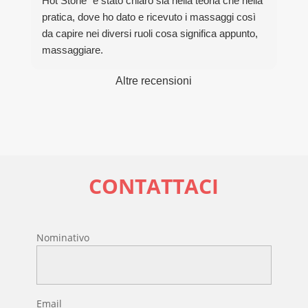
Hot Stone" è stato chiaro sia nella teoria che nella
pratica, dove ho dato e ricevuto i massaggi così
da capire nei diversi ruoli cosa significa appunto,
massaggiare.
Grazie davvero per la bella esperienza.
Altre recensioni
CONTATTACI
Nominativo
Email